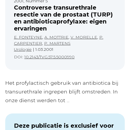
2001, Nummer 5
Controverse transurethrale
resectie van de prostaat (TURP)
en antibioticaprofylaxe: eigen
ervaringen
E. FONTEYNE
,
A. MOTTRIE
,
V. MORELLE
,
P.
CARPENTIER
,
P. MARTENS
Urologie
|
1.03.2001
DOI:
10.2143/TVG.57.5.5000990
Het profylactisch gebruik van antibiotica bij
transurethrale ingrepen blijft omstreden. In
onze dienst werden tot ...
Deze publicatie is exclusief voor