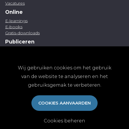
Vacatures
Online
E-learnings
E-books
Gratis-downloads
Publiceren
Artikel indienen
Vacature publiceren
Abonnementen
Wij gebruiken cookies om het gebruik
Abonneren
van de website te analyseren en het
Aanmelden
gebruiksgemak te verbeteren.
Algemene abonnementsvoorwaarden
TvGG
COOKIES AANVAARDEN
Over ons
Colofon
Contact
Cookies beheren