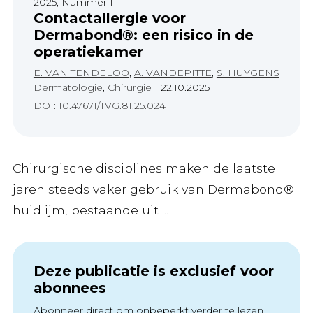
2025, Nummer 11
Contactallergie voor
Dermabond®: een risico in de
operatiekamer
E. VAN TENDELOO
,
A. VANDEPITTE
,
S. HUYGENS
Dermatologie
,
Chirurgie
|
22.10.2025
DOI:
10.47671/TVG.81.25.024
Chirurgische disciplines maken de laatste
jaren steeds vaker gebruik van Dermabond®
huidlijm, bestaande uit ...
Deze publicatie is exclusief voor
abonnees
Abonneer direct om onbeperkt verder te lezen