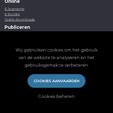
Online
E-learnings
E-books
Gratis-downloads
Publiceren
Artikel indienen
Vacature publiceren
Abonnementen
Wij gebruiken cookies om het gebruik
Abonneren
van de website te analyseren en het
Aanmelden
gebruiksgemak te verbeteren.
Algemene abonnementsvoorwaarden
TvGG
COOKIES AANVAARDEN
Over ons
Colofon
Contact
Cookies beheren
© Tijdschrift voor Geneeskunde vzw 2025