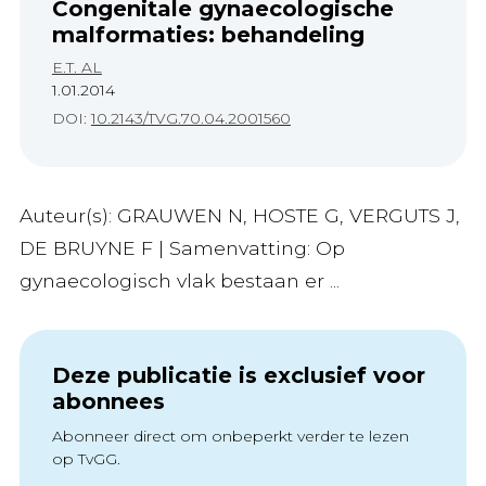
Congenitale gynaecologische
malformaties: behandeling
E.T. AL
1.01.2014
DOI:
10.2143/TVG.70.04.2001560
Auteur(s): GRAUWEN N, HOSTE G, VERGUTS J,
DE BRUYNE F | Samenvatting: Op
gynaecologisch vlak bestaan er ...
Deze publicatie is exclusief voor
abonnees
Abonneer direct om onbeperkt verder te lezen
op TvGG.