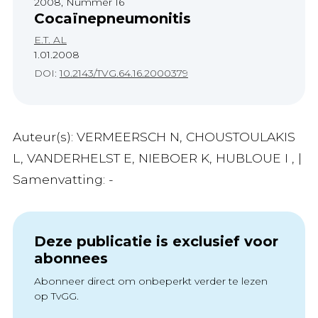
2008, Nummer 16
Cocaïnepneumonitis
E.T. AL
1.01.2008
DOI:
10.2143/TVG.64.16.2000379
Auteur(s): VERMEERSCH N, CHOUSTOULAKIS
L, VANDERHELST E, NIEBOER K, HUBLOUE I , |
Samenvatting: -
Deze publicatie is exclusief voor
abonnees
Abonneer direct om onbeperkt verder te lezen
op TvGG.