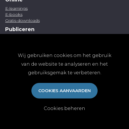
E-learnings
E-books
Gratis-downloads
Publiceren
Artikel indienen
Vacature publiceren
Abonnementen
Wij gebruiken cookies om het gebruik
Abonneren
van de website te analyseren en het
Aanmelden
gebruiksgemak te verbeteren.
Algemene abonnementsvoorwaarden
TvGG
COOKIES AANVAARDEN
Over ons
Colofon
Contact
Cookies beheren
© Tijdschrift voor Geneeskunde vzw 2025
|
Privacy
|
Cookies