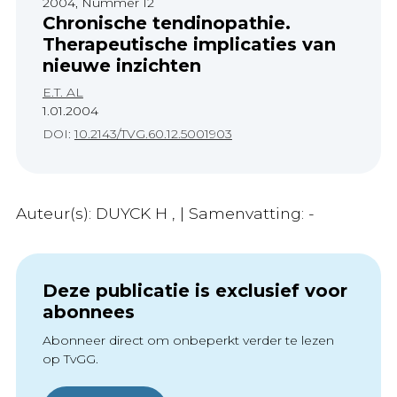
2004, Nummer 12
Chronische tendinopathie.
Therapeutische implicaties van
nieuwe inzichten
E.T. AL
1.01.2004
DOI:
10.2143/TVG.60.12.5001903
Auteur(s): DUYCK H , | Samenvatting: -
Deze publicatie is exclusief voor
abonnees
Abonneer direct om onbeperkt verder te lezen
op TvGG.