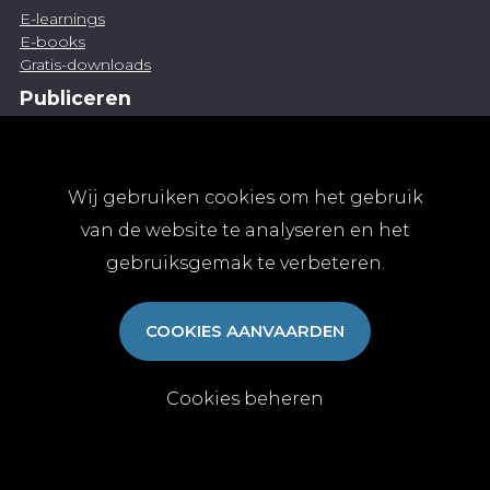
E-learnings
E-books
Gratis-downloads
Publiceren
Artikel indienen
Vacature publiceren
Abonnementen
Wij gebruiken cookies om het gebruik
Abonneren
van de website te analyseren en het
Aanmelden
gebruiksgemak te verbeteren.
Algemene abonnementsvoorwaarden
TvGG
COOKIES AANVAARDEN
Over ons
Colofon
Contact
Cookies beheren
© Tijdschrift voor Geneeskunde vzw 2025
|
Privacy
|
Cookies