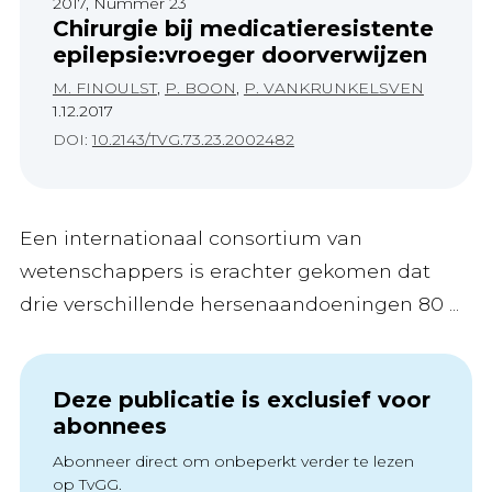
2017, Nummer 23
Chirurgie bij medicatieresistente
epilepsie:vroeger doorverwijzen
M. FINOULST
,
P. BOON
,
P. VANKRUNKELSVEN
1.12.2017
DOI:
10.2143/TVG.73.23.2002482
Een internationaal consortium van
wetenschappers is erachter gekomen dat
drie verschillende hersenaandoeningen 80 ...
Deze publicatie is exclusief voor
abonnees
Abonneer direct om onbeperkt verder te lezen
op TvGG.