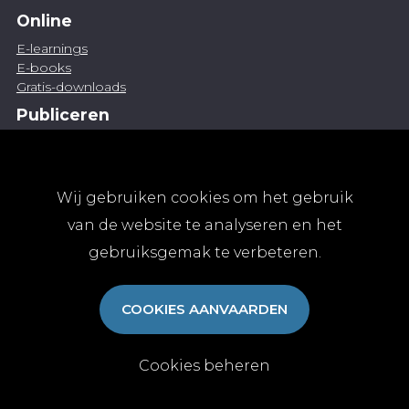
Online
E-learnings
E-books
Gratis-downloads
Publiceren
Artikel indienen
Vacature publiceren
Abonnementen
Wij gebruiken cookies om het gebruik
Abonneren
van de website te analyseren en het
Aanmelden
gebruiksgemak te verbeteren.
Algemene abonnementsvoorwaarden
TvGG
COOKIES AANVAARDEN
Over ons
Colofon
Contact
Cookies beheren
© Tijdschrift voor Geneeskunde vzw 2025