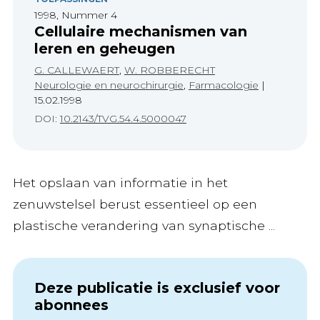
1998, Nummer 4
Cellulaire mechanismen van
leren en geheugen
G. CALLEWAERT
,
W. ROBBERECHT
Neurologie en neurochirurgie
,
Farmacologie
|
15.02.1998
DOI:
10.2143/TVG.54.4.5000047
Het opslaan van informatie in het
zenuwstelsel berust essentieel op een
plastische verandering van synaptische ...
Deze publicatie is exclusief voor
abonnees