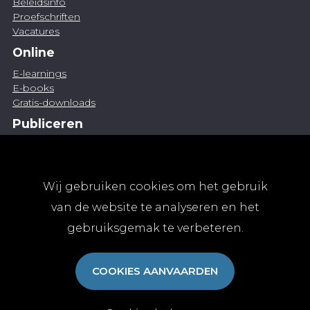
Beleidsinfo
Proefschriften
Vacatures
Online
E-learnings
E-books
Gratis-downloads
Publiceren
Artikel indienen
Vacature publiceren
Abonnementen
Wij gebruiken cookies om het gebruik
Abonneren
van de website te analyseren en het
Aanmelden
gebruiksgemak te verbeteren.
Algemene abonnementsvoorwaarden
TvGG
COOKIES AANVAARDEN
Over ons
Colofon
Contact