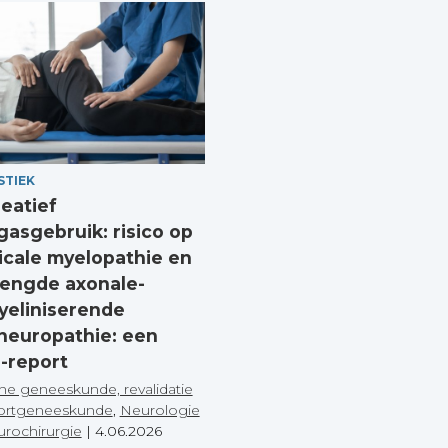
STIEK
eatief
gasgebruik: risico op
icale myelopathie en
engde axonale-
eliniserende
neuropathie: een
-report
he geneeskunde, revalidatie
ortgeneeskunde
,
Neurologie
urochirurgie
|
4.06.2026