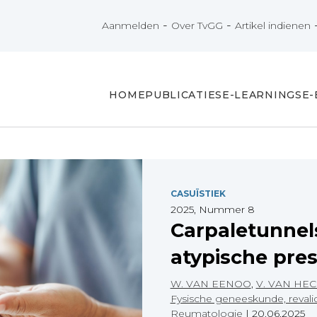
-
-
Aanmelden
Over TvGG
Artikel indienen
HOME
PUBLICATIES
E-LEARNINGS
E
CASUÏSTIEK
2025, Nummer 8
Carpaletunne
atypische pres
W. VAN EENOO
,
V. VAN HEC
Fysische geneeskunde, reval
Reumatologie
|
20.06.2025