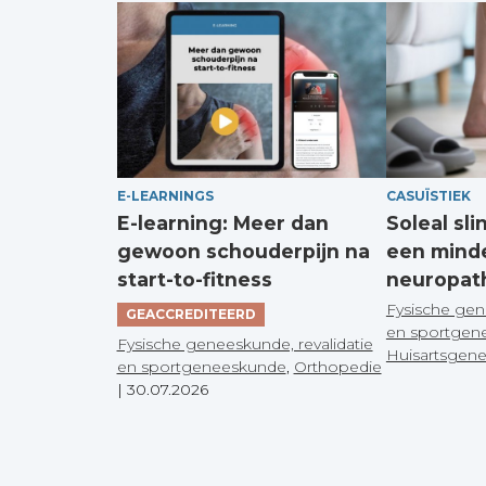
E-LEARNINGS
CASUÏSTIEK
E-learning: Meer dan
Soleal sl
gewoon schouderpijn na
een mind
start-to-fitness
neuropat
Fysische gen
GEACCREDITEERD
en sportgen
Fysische geneeskunde, revalidatie
Huisartsgen
en sportgeneeskunde
,
Orthopedie
|
30.07.2026