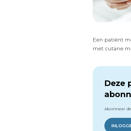
Een patiënt m
met cutane man
Deze p
abonn
Abonneer dir
INLOGG