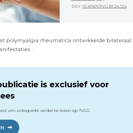
DOI:
10.47671/TVG.81.24.124
et polymyalgia rheumatica ontwikkelde bilateraa
ifestaties ...
ublicatie is exclusief voor
ees
ect om onbeperkt verder te lezen op TvGG.
EN