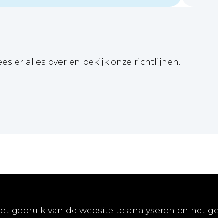
ees er alles over en bekijk onze richtlijnen.
Online
Publiceren
Abon
et gebruik van de website te analyseren en het g