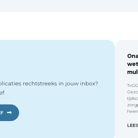
Ona
wet
mul
icaties rechtstreeks in jouw inbox?
TvGG
Gezo
f.
tijds
zorg
heen
EF
LEE