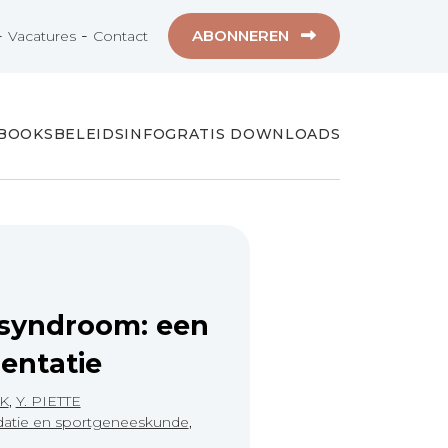
-
-
ABONNEREN
Vacatures
Contact
-BOOKS
BELEIDSINFO
GRATIS DOWNLOADS
lsyndroom: een
entatie
K
,
Y. PIETTE
idatie en sportgeneeskunde
,