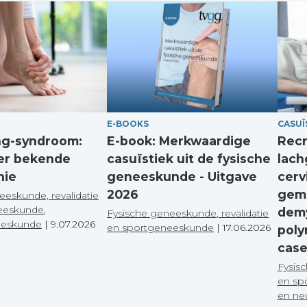
E-BOOKS
CASUÏ
ing-syndroom:
E-book: Merkwaardige
Recr
er bekende
casuïstiek uit de fysische
lach
hie
geneeskunde - Uitgave
cerv
2026
gem
eeskunde, revalidatie
eeskunde
,
demy
Fysische geneeskunde, revalidatie
eeskunde
|
9.07.2026
en sportgeneeskunde
|
17.06.2026
poly
case
Fysisc
en sp
en ne