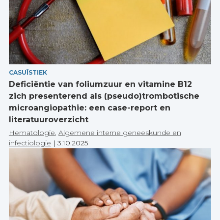
CASUÏSTIEK
Deficiëntie van foliumzuur en vitamine B12
zich presenterend als (pseudo)trombotische
microangiopathie: een case-report en
literatuuroverzicht
Hematologie
,
Algemene interne geneeskunde en
infectiologie
|
3.10.2025