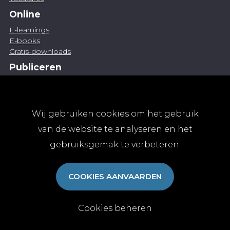
Online
E-learnings
E-books
Gratis-downloads
Publiceren
Artikel indienen
Vacature publiceren
Abonnementen
Wij gebruiken cookies om het gebruik
Abonneren
van de website te analyseren en het
Aanmelden
gebruiksgemak te verbeteren.
Algemene abonnementsvoorwaarden
TvGG
COOKIES AANVAARDEN
Over ons
Colofon
Contact
Cookies beheren