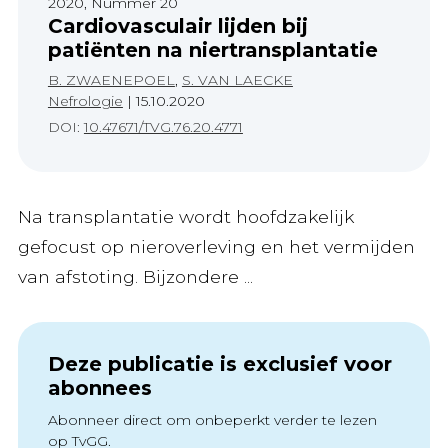
2020, Nummer 20
Cardiovasculair lijden bij
patiënten na niertransplantatie
B. ZWAENEPOEL
,
S. VAN LAECKE
Nefrologie
|
15.10.2020
DOI:
10.47671/TVG.76.20.4771
Na transplantatie wordt hoofdzakelijk
gefocust op nieroverleving en het vermijden
van afstoting. Bijzondere ...
Deze publicatie is exclusief voor
abonnees
Abonneer direct om onbeperkt verder te lezen
op TvGG.