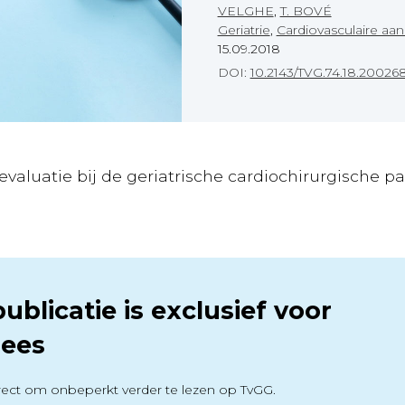
VELGHE
,
T. BOVÉ
Geriatrie
,
Cardiovasculaire a
15.09.2018
DOI:
10.2143/TVG.74.18.20026
evaluatie bij de geriatrische cardiochirurgische pa
ublicatie is exclusief voor
ees
ect om onbeperkt verder te lezen op TvGG.