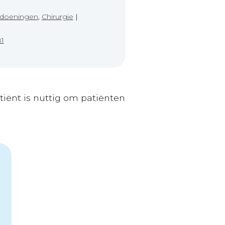
andoeningen
,
Chirurgie
|
81
tiënt is nuttig om patiënten