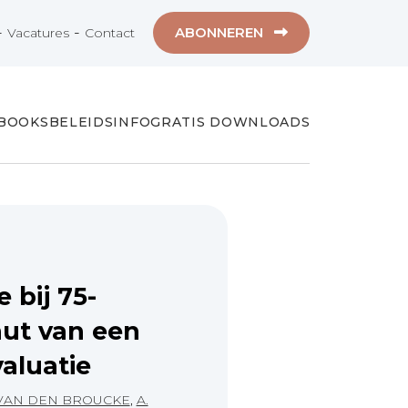
-
-
ABONNEREN
Vacatures
Contact
-BOOKS
BELEIDSINFO
GRATIS DOWNLOADS
 bij 75-
nut van een
valuatie
 VAN DEN BROUCKE
,
A.