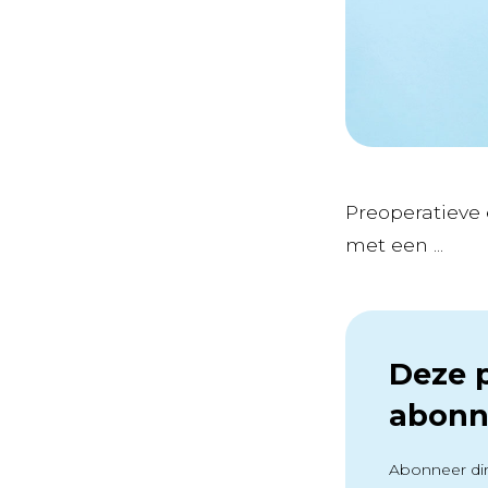
Preoperatieve 
met een ...
Deze p
abonn
Abonneer dir