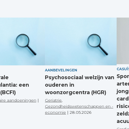
CASUÏ
AANBEVELINGEN
Spon
rale
Psychosociaal welzijn van
arte
lantia: een
ouderen in
jong
(BCFI)
woonzorgcentra (HGR)
card
aire aandoeningen
|
Geriatrie
,
risi
Gezondheidswetenschappen en -
economie
|
28.05.2026
zeld
acuu
Cardi