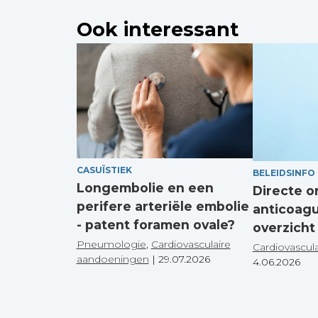
Ook interessant
CASUÏSTIEK
BELEIDSINFO
Longembolie en een
Directe o
perifere arteriële embolie
anticoagu
- patent foramen ovale?
overzicht 
Pneumologie
,
Cardiovasculaire
Cardiovascul
aandoeningen
|
29.07.2026
4.06.2026