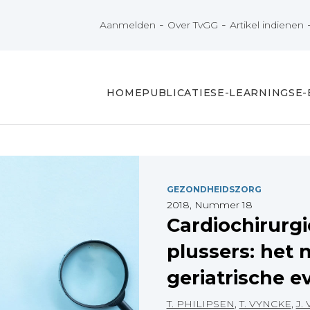
-
-
Aanmelden
Over TvGG
Artikel indienen
HOME
PUBLICATIES
E-LEARNINGS
E
GEZONDHEIDSZORG
2018, Nummer 18
Cardiochirurgie
plussers: het 
geriatrische e
T. PHILIPSEN
,
T. VYNCKE
,
J.