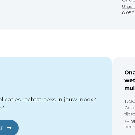
Urgen
8.05.
Ona
wet
mul
icaties rechtstreeks in jouw inbox?
TvGG
Gezo
f.
tijds
zorg
heen
EF