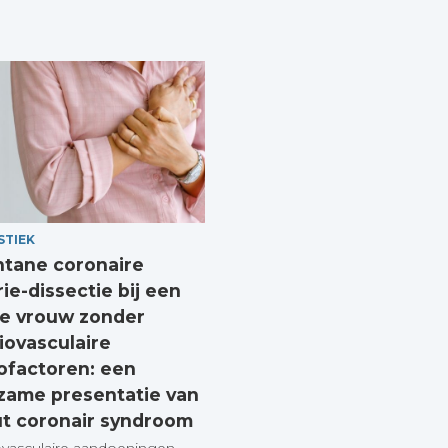
STIEK
tane coronaire
rie-dissectie bij een
e vrouw zonder
iovasculaire
cofactoren: een
zame presentatie van
t coronair syndroom
ovasculaire aandoeningen
,