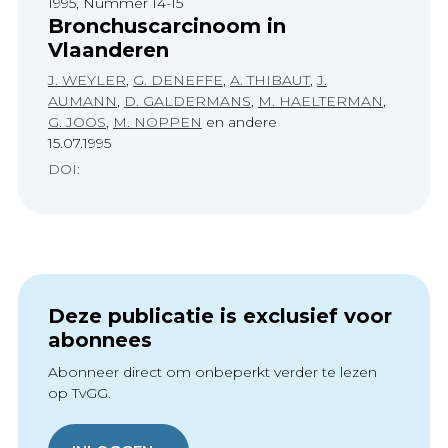
1995, Nummer 14-15
Bronchuscarcinoom in
Vlaanderen
J. WEYLER
,
G. DENEFFE
,
A. THIBAUT
,
J.
AUMANN
,
D. GALDERMANS
,
M. HAELTERMAN
,
G. JOOS
,
M. NOPPEN
en andere
15.07.1995
DOI:
Deze publicatie is exclusief voor
abonnees
Abonneer direct om onbeperkt verder te lezen
op TvGG.