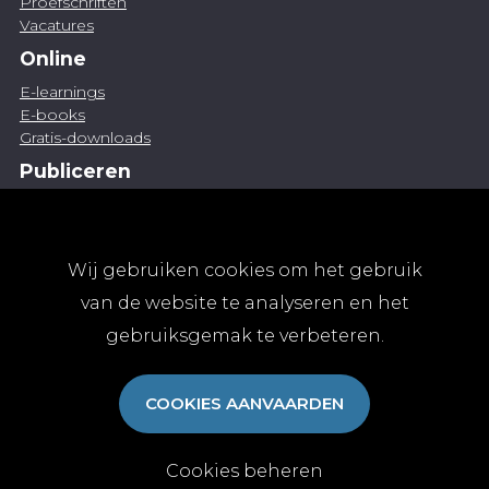
Proefschriften
Vacatures
Online
E-learnings
E-books
Gratis-downloads
Publiceren
Artikel indienen
Vacature publiceren
Abonnementen
Wij gebruiken cookies om het gebruik
Abonneren
van de website te analyseren en het
Aanmelden
gebruiksgemak te verbeteren.
Algemene abonnementsvoorwaarden
TvGG
COOKIES AANVAARDEN
Over ons
Colofon
Contact
Cookies beheren