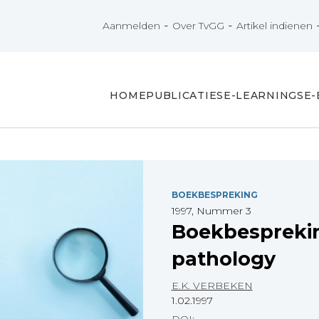
-
-
Aanmelden
Over TvGG
Artikel indienen
HOME
PUBLICATIES
E-LEARNINGS
E
BOEKBESPREKING
1997, Nummer 3
Boekbesprekin
pathology
E.K. VERBEKEN
1.02.1997