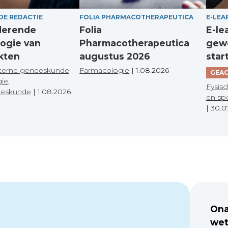
DE REDACTIE
FOLIA PHARMACOTHERAPEUTICA
E-LEA
derende
Folia
E-le
ogie van
Pharmacotherapeutica
gewo
kten
augustus 2026
star
terne geneeskunde
Farmacologie
|
1.08.2026
GEAC
gie
,
Fysisc
eeskunde
|
1.08.2026
en sp
|
30.0
Ona
wet