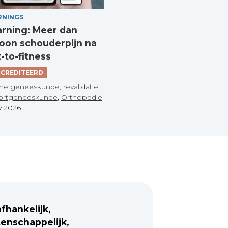
RNINGS
arning: Meer dan
on schouderpijn na
t-to-fitness
CREDITEERD
he geneeskunde, revalidatie
ortgeneeskunde
,
Orthopedie
7.2026
fhankelijk,
enschappelijk,