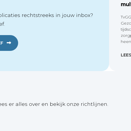
mul
icaties rechtstreeks in jouw inbox?
TvGG
Gezo
f.
tijds
zorg
heen
EF
LEE
ees er alles over en bekijk onze richtlijnen.