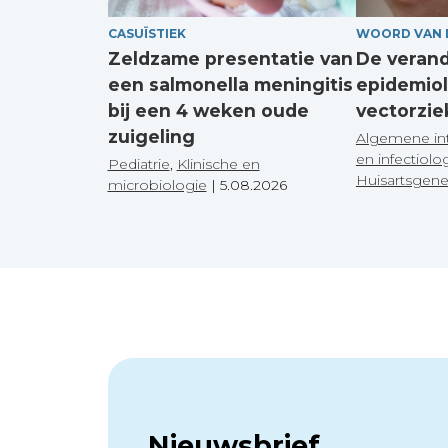
CASUÏSTIEK
WOORD VAN 
Zeldzame presentatie van
De veran
een salmonella meningitis
epidemiol
bij een 4 weken oude
vectorzie
zuigeling
Algemene in
en infectiolo
Pediatrie
,
Klinische en
Huisartsgen
microbiologie
|
5.08.2026
Nieuwsbrief