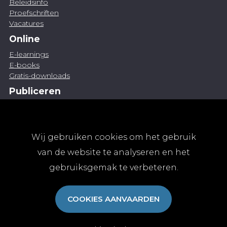
Beleidsinfo
Proefschriften
Vacatures
Online
E-learnings
E-books
Gratis-downloads
Publiceren
Artikel indienen
Vacature publiceren
Abonnementen
Wij gebruiken cookies om het gebruik
Abonneren
van de website te analyseren en het
Aanmelden
gebruiksgemak te verbeteren.
Algemene abonnementsvoorwaarden
TvGG
COOKIES AANVAARDEN
Over ons
Colofon
Contact