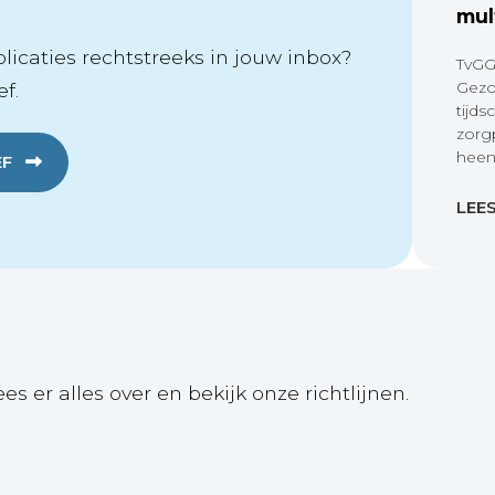
mul
icaties rechtstreeks in jouw inbox?
TvGG
Gezo
f.
tijds
zorg
heen
EF
LEE
ees er alles over en bekijk onze richtlijnen.