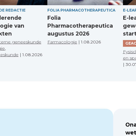
DE REDACTIE
FOLIA PHARMACOTHERAPEUTICA
E-LEA
derende
Folia
E-le
ogie van
Pharmacotherapeutica
gewo
kten
augustus 2026
star
terne geneeskunde
Farmacologie
|
1.08.2026
GEAC
gie
,
Fysisc
eeskunde
|
1.08.2026
en sp
|
30.0
Ona
wet