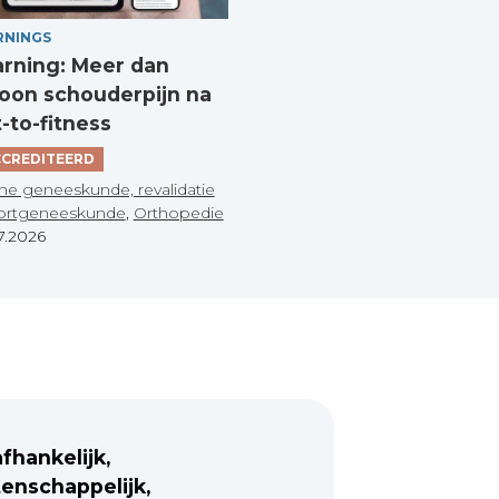
RNINGS
arning: Meer dan
on schouderpijn na
t-to-fitness
CREDITEERD
he geneeskunde, revalidatie
ortgeneeskunde
,
Orthopedie
7.2026
fhankelijk,
enschappelijk,