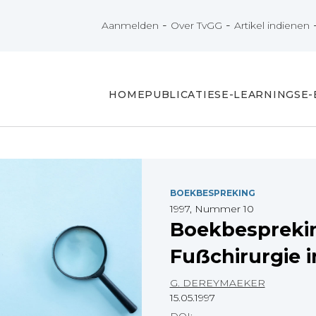
-
-
Aanmelden
Over TvGG
Artikel indienen
HOME
PUBLICATIES
E-LEARNINGS
E
BOEKBESPREKING
1997, Nummer 10
Boekbespreki
Fuẞchirurgie i
G. DEREYMAEKER
15.05.1997