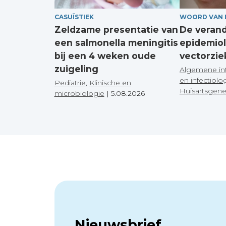
CASUÏSTIEK
WOORD VAN 
Zeldzame presentatie van
De veran
een salmonella meningitis
epidemiol
bij een 4 weken oude
vectorzie
zuigeling
Algemene in
en infectiolo
Pediatrie
,
Klinische en
Huisartsgen
microbiologie
|
5.08.2026
Nieuwsbrief