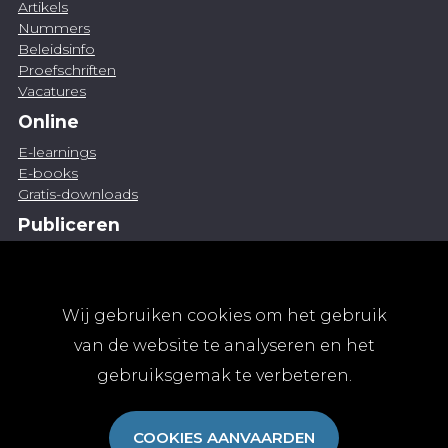
Artikels
Nummers
Beleidsinfo
Proefschriften
Vacatures
Online
E-learnings
E-books
Gratis-downloads
Publiceren
Artikel indienen
Vacature publiceren
Abonnementen
Wij gebruiken cookies om het gebruik
Abonneren
van de website te analyseren en het
Aanmelden
gebruiksgemak te verbeteren.
Algemene abonnementsvoorwaarden
TvGG
COOKIES AANVAARDEN
Over ons