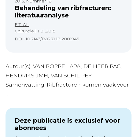
2015, Nummer 18
Behandeling van ribfracturen:
literatuuranalyse
E.T. AL
Chirurgie
|
1.01.2015
DOI:
10.2143/TVG.71.18.2001945
Auteur(s): VAN POPPEL APA, DE HEER PAC,
HENDRIKS JMH, VAN SCHIL PEY |
Samenvatting: Ribfracturen komen vaak voor
...
Deze publicatie is exclusief voor
abonnees