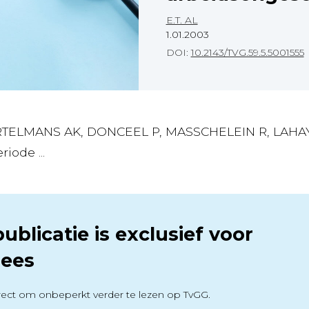
E.T. AL
1.01.2003
DOI:
10.2143/TVG.59.5.5001555
RTELMANS AK, DONCEEL P, MASSCHELEIN R, LAHAYE
iode ...
ublicatie is exclusief voor
ees
ect om onbeperkt verder te lezen op TvGG.