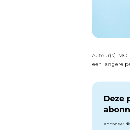
Auteur(s): MO
een langere per
Deze p
abonn
Abonneer dir