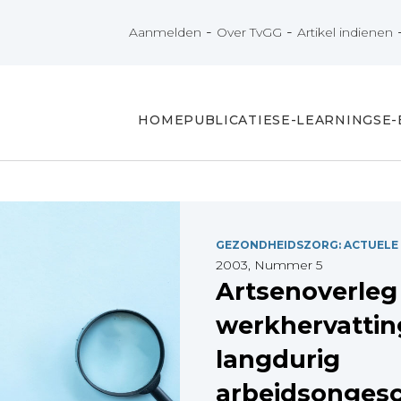
-
-
Aanmelden
Over TvGG
Artikel indienen
HOME
PUBLICATIES
E-LEARNINGS
E
GEZONDHEIDSZORG: ACTUELE
2003, Nummer 5
Artsenoverleg
werkhervattin
langdurig
arbeidsongesc