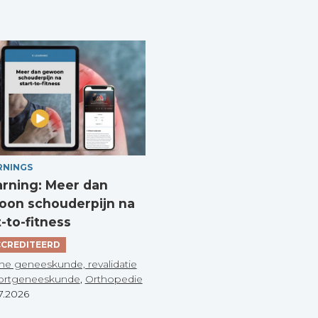
RNINGS
arning: Meer dan
on schouderpijn na
t-to-fitness
CREDITEERD
he geneeskunde, revalidatie
ortgeneeskunde
,
Orthopedie
7.2026