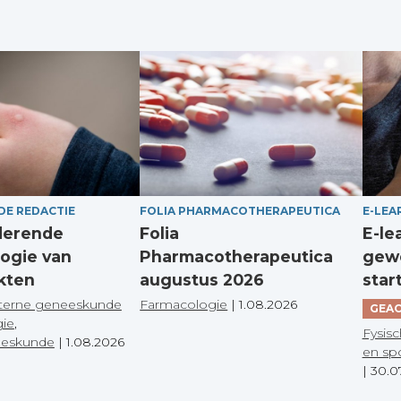
DE REDACTIE
FOLIA PHARMACOTHERAPEUTICA
E-LEA
derende
Folia
E-le
ogie van
Pharmacotherapeutica
gewo
kten
augustus 2026
star
terne geneeskunde
Farmacologie
|
1.08.2026
GEAC
gie
,
Fysisc
eeskunde
|
1.08.2026
en sp
|
30.0