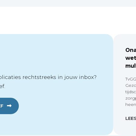
Ona
wet
mul
icaties rechtstreeks in jouw inbox?
TvGG
Gezo
f.
tijds
zorg
heen
EF
LEE