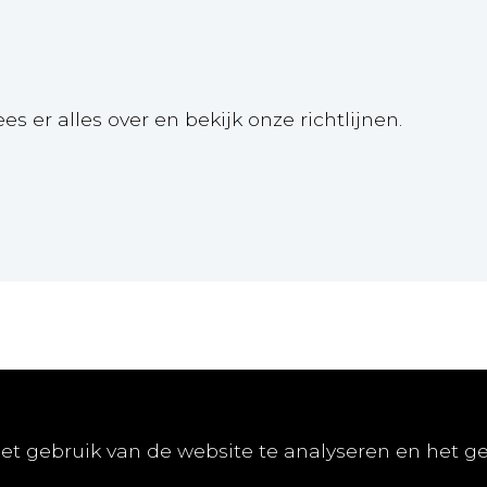
ees er alles over en bekijk onze richtlijnen.
Online
Publiceren
Abon
et gebruik van de website te analyseren en het g
E-learnings
Artikel indienen
Abonn