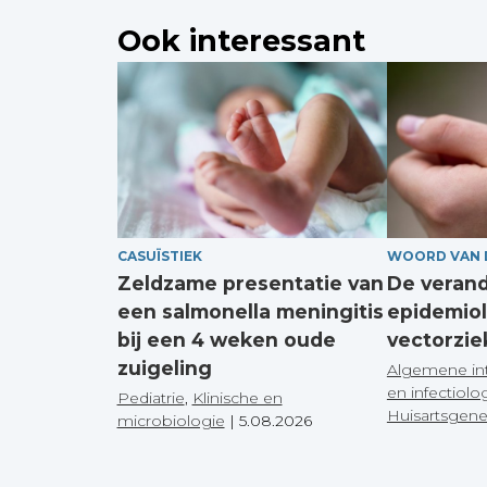
Ook interessant
CASUÏSTIEK
WOORD VAN 
Zeldzame presentatie van
De veran
een salmonella meningitis
epidemiol
bij een 4 weken oude
vectorzie
zuigeling
Algemene in
en infectiolo
Pediatrie
,
Klinische en
Huisartsgen
microbiologie
|
5.08.2026