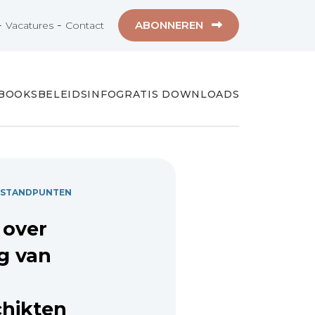
-
-
ABONNEREN
Vacatures
Contact
-BOOKS
BELEIDSINFO
GRATIS DOWNLOADS
 STANDPUNTEN
 over
g van
hikten