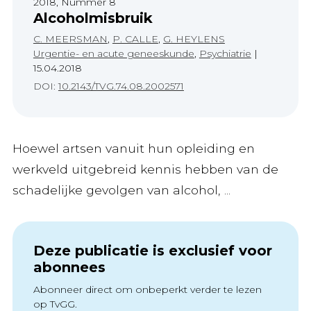
2018, Nummer 8
Alcoholmisbruik
C. MEERSMAN
,
P. CALLE
,
G. HEYLENS
Urgentie- en acute geneeskunde
,
Psychiatrie
|
15.04.2018
DOI:
10.2143/TVG.74.08.2002571
Hoewel artsen vanuit hun opleiding en
werkveld uitgebreid kennis hebben van de
schadelijke gevolgen van alcohol, ...
Deze publicatie is exclusief voor
abonnees
Abonneer direct om onbeperkt verder te lezen
op TvGG.