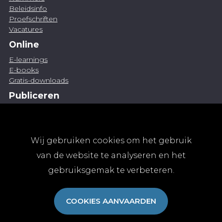
Beleidsinfo
Proefschriften
Vacatures
Online
E-learnings
E-books
Gratis-downloads
Publiceren
Artikel indienen
Vacature publiceren
Abonnementen
Wij gebruiken cookies om het gebruik
Abonneren
van de website te analyseren en het
Aanmelden
gebruiksgemak te verbeteren.
Algemene abonnementsvoorwaarden
TvGG
COOKIES AANVAARDEN
Over ons
Colofon