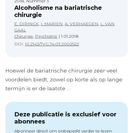
2018, Nummer 3
Alcoholisme na bariatrische
chirurgie
E. DIRINCK
,
I. MARIEN
,
A. VERHAEGEN
,
L. VAN
GAAL
Chirurgie
,
Psychiatrie
|
1.01.2018
DOI:
10.2143/TVG.74.03.2002522
Hoewel de bariatrische chirurgie zeer veel
voordelen biedt, zowel op korte als op lange
termijn is er de laatste ...
Deze publicatie is exclusief voor
abonnees
Abonneer direct om onbeperkt verder te lezen