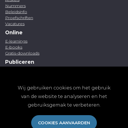
Nummers
Beleidsinfo
Proefschriften
Vacatures
Online
E-learnings
E-books
Gratis-downloads
Publiceren
Artikel indienen
Vacature publiceren
Abonnementen
Wij gebruiken cookies om het gebruik
Abonneren
van de website te analyseren en het
Aanmelden
gebruiksgemak te verbeteren.
Algemene abonnementsvoorwaarden
TvGG
COOKIES AANVAARDEN
Over ons