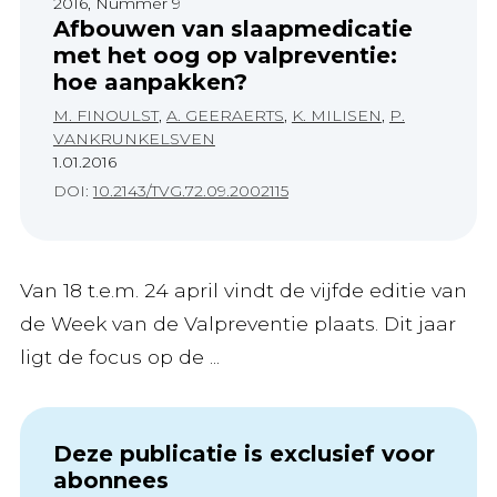
2016, Nummer 9
Afbouwen van slaapmedicatie
met het oog op valpreventie:
hoe aanpakken?
M. FINOULST
,
A. GEERAERTS
,
K. MILISEN
,
P.
VANKRUNKELSVEN
1.01.2016
DOI:
10.2143/TVG.72.09.2002115
Van 18 t.e.m. 24 april vindt de vijfde editie van
de Week van de Valpreventie plaats. Dit jaar
ligt de focus op de ...
Deze publicatie is exclusief voor
abonnees