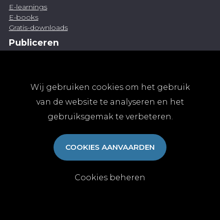
E-learnings
E-books
Gratis-downloads
Publiceren
Artikel indienen
Vacature publiceren
Abonnementen
Wij gebruiken cookies om het gebruik
Abonneren
van de website te analyseren en het
Aanmelden
gebruiksgemak te verbeteren.
Algemene abonnementsvoorwaarden
TvGG
COOKIES AANVAARDEN
Over ons
Colofon
Contact
Cookies beheren
© Tijdschrift voor Geneeskunde vzw 2025
|
Privacy
|
Cookies