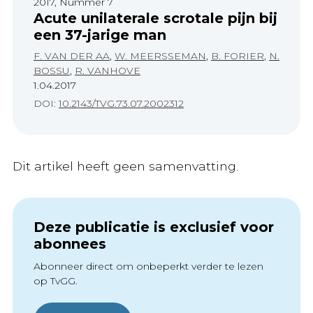
2017, Nummer 7
Acute unilaterale scrotale pijn bij
een 37-jarige man
F. VAN DER AA
,
W. MEERSSEMAN
,
B. FORIER
,
N.
BOSSU
,
R. VANHOVE
1.04.2017
DOI:
10.2143/TVG.73.07.2002312
Dit artikel heeft geen samenvatting.
Deze publicatie is exclusief voor
abonnees
Abonneer direct om onbeperkt verder te lezen
op TvGG.