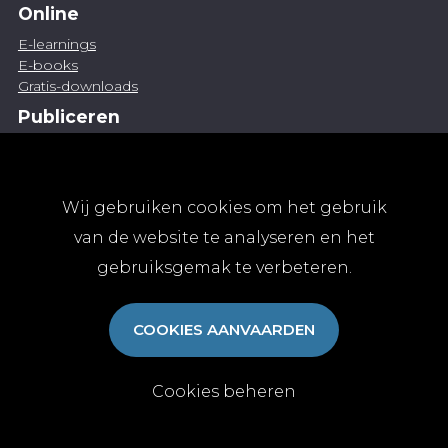
Online
E-learnings
E-books
Gratis-downloads
Publiceren
Artikel indienen
Vacature publiceren
Abonnementen
Wij gebruiken cookies om het gebruik
Abonneren
van de website te analyseren en het
Aanmelden
gebruiksgemak te verbeteren.
Algemene abonnementsvoorwaarden
TvGG
COOKIES AANVAARDEN
Over ons
Colofon
Contact
Cookies beheren
© Tijdschrift voor Geneeskunde vzw 2025