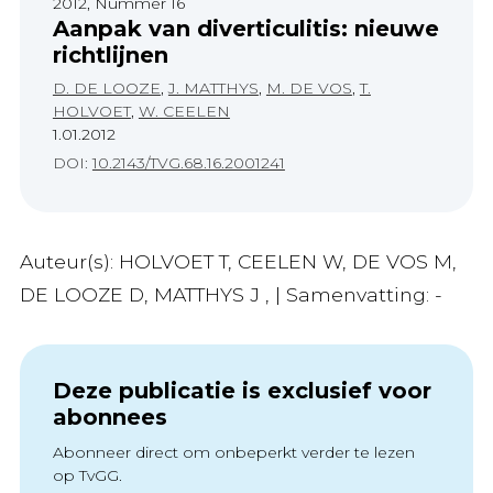
2012, Nummer 16
Aanpak van diverticulitis: nieuwe
richtlijnen
D. DE LOOZE
,
J. MATTHYS
,
M. DE VOS
,
T.
HOLVOET
,
W. CEELEN
1.01.2012
DOI:
10.2143/TVG.68.16.2001241
Auteur(s): HOLVOET T, CEELEN W, DE VOS M,
DE LOOZE D, MATTHYS J , | Samenvatting: -
Deze publicatie is exclusief voor
abonnees
Abonneer direct om onbeperkt verder te lezen
op TvGG.