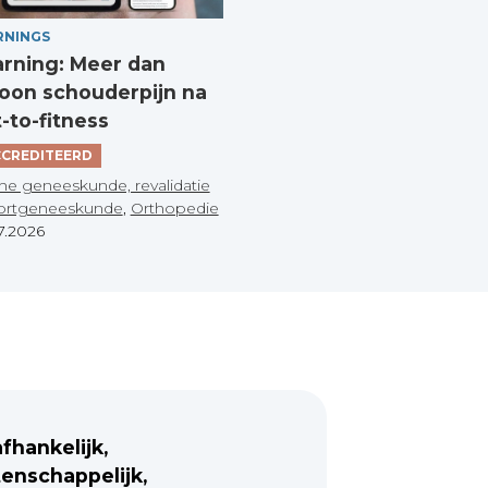
RNINGS
arning: Meer dan
on schouderpijn na
t-to-fitness
CREDITEERD
he geneeskunde, revalidatie
ortgeneeskunde
,
Orthopedie
7.2026
fhankelijk,
enschappelijk,