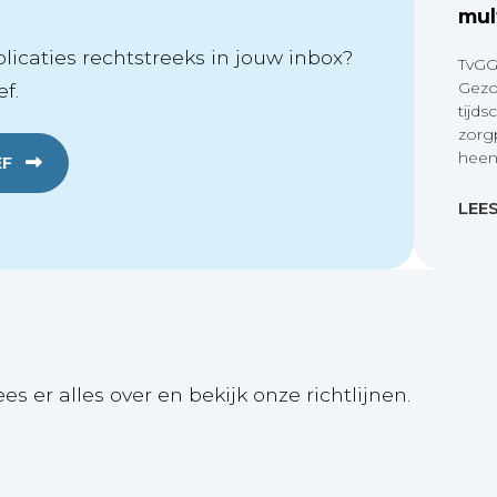
mul
icaties rechtstreeks in jouw inbox?
TvGG
Gezo
f.
tijds
zorg
heen
EF
LEE
ees er alles over en bekijk onze richtlijnen.