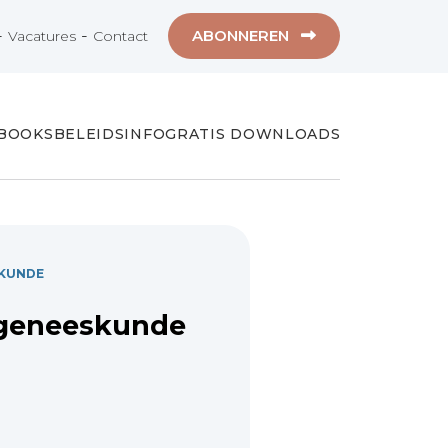
-
-
ABONNEREN
Vacatures
Contact
-BOOKS
BELEIDSINFO
GRATIS DOWNLOADS
SKUNDE
rgeneeskunde