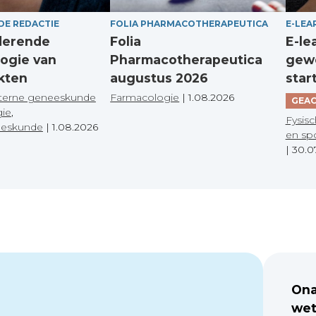
DE REDACTIE
FOLIA PHARMACOTHERAPEUTICA
E-LEA
derende
Folia
E-le
ogie van
Pharmacotherapeutica
gewo
kten
augustus 2026
star
terne geneeskunde
Farmacologie
|
1.08.2026
GEAC
gie
,
Fysisc
eeskunde
|
1.08.2026
en sp
|
30.0
Ona
wet