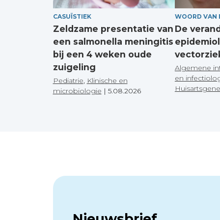
CASUÏSTIEK
WOORD VAN 
Zeldzame presentatie van
De veran
een salmonella meningitis
epidemiol
bij een 4 weken oude
vectorzie
zuigeling
Algemene in
en infectiolo
Pediatrie
,
Klinische en
Huisartsgen
microbiologie
|
5.08.2026
Nieuwsbrief