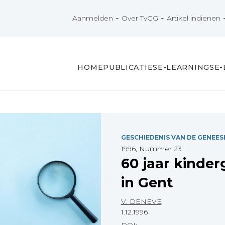
-
-
Aanmelden
Over TvGG
Artikel indienen
HOME
PUBLICATIES
E-LEARNINGS
E
GESCHIEDENIS VAN DE GENEE
1996, Nummer 23
60 jaar kinde
in Gent
V. DENEVE
1.12.1996